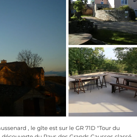
senard , le gîte est sur le GR 71D "Tour du
 la découverte du Pays des Grands Causses classé