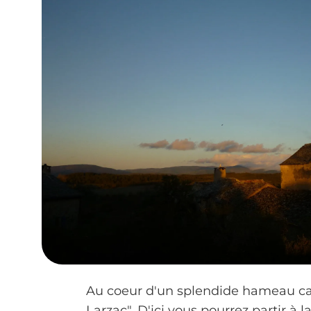
Au coeur d'un splendide hameau caus
Larzac". D'ici vous pourrez partir à