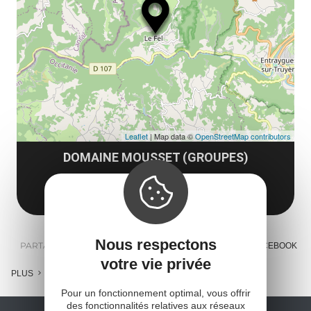
le
co
Leaflet
| Map data ©
OpenStreetMap contributors
DOMAINE MOUSSET (GROUPES)
12140 Le Fel
Obtenir l'itinéraire
Nous respectons
PARTAGER :
E-MAIL
MESSENGER
FACEBOOK
votre vie privée
PLUS
Pour un fonctionnement optimal, vous offrir
des fonctionnalités relatives aux réseaux