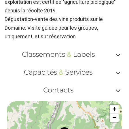
exploitation est certifiée "agriculture biologique"
depuis la récolte 2019.
Dégustation-vente des vins produits sur le
Domaine. Visite guidée pour les groupes,
uniquement, et sur réservation.
Classements
&
Labels
Af
Capacités
&
Services
ou
Af
ma
Contacts
ou
le
Af
ma
la
+
ou
le
−
ma
la