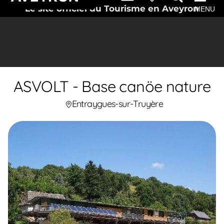
Le site officiel du Tourisme en Aveyron
MENU
ASVOLT - Base canöe nature
Entraygues-sur-Truyère