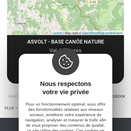
Leaflet
| Map data ©
OpenStreetMap contributors
ASVOLT - BASE CANÖE NATURE
Val de Saures
12140 Entraygues-sur-Truyère
Obtenir l'itinéraire
Nous respectons
votre vie privée
PARTAGER :
E-MAIL
MESSENGER
FACEBOOK
Pour un fonctionnement optimal, vous offrir
PLUS
des fonctionnalités relatives aux réseaux
sociaux, améliorer votre expérience de
navigation, analyser et mesurer le trafic afin
de vous proposer des contenus de qualité,
ce site utilise des cookies. Ces cookies ne