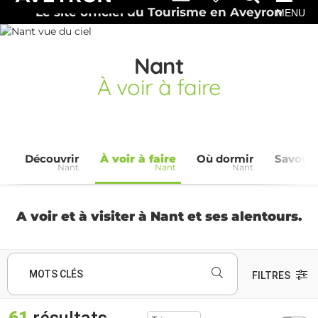
Le site officiel du Tourisme en Aveyron
MENU
Nant
À voir à faire
Découvrir
À voir à faire
Où dormir
Savoure
Nant
Nant
Nant
Na
A voir et à visiter à Nant et ses alentours.
MOTS CLÉS
FILTRES