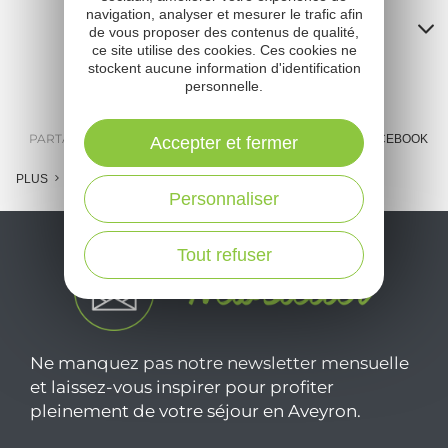
navigation, analyser et mesurer le trafic afin
Contacts
de vous proposer des contenus de qualité,
ce site utilise des cookies. Ces cookies ne
A
stockent aucune information d'identification
personnelle.
o
m
PARTAGER :
E-MAIL
MESSENGER
FACEBOOK
Accepter et fermer
l
PLUS
Personnaliser
c
Tout refuser
Ne manquez pas notre newsletter mensuelle
et laissez-vous inspirer pour profiter
pleinement de votre séjour en Aveyron.