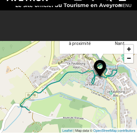
Le site officiel du Tourisme en Aveyron
MENU
Rechercher
Itinéraire vers
à proximité
Nant
+
−
Leaflet
| Map data ©
OpenStreetMap contributors