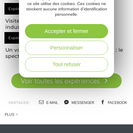
ce site utilise des cookies. Ces cookies ne
Expérience
à vivre
stockent aucune information d'identification
personnelle.
Visite guidée du patrimoine minier et
industriel de Decazeville
Accepter et fermer
Expérience
à vivre
Personnaliser
Un voyage dans le temps en Vallée du Lot : le
spectacle de Flagnac
Tout refuser
Voir toutes les expériences
PARTAGER :
E-MAIL
MESSENGER
FACEBOOK
PLUS