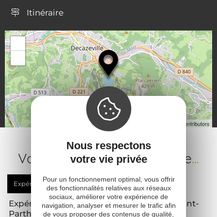
Itinéraire
44.550740, 2.261806
+
−
Leaflet
| Map data ©
OpenStreetMap contributors
Nous respectons
Votre prochaine expérience
...
votre vie privée
Pour un fonctionnement optimal, vous offrir
Expérience
à vivre
des fonctionnalités relatives aux réseaux
sociaux, améliorer votre expérience de
Expérience Passerelle Himalayenne de Saint-
navigation, analyser et mesurer le trafic afin
Parthem
de vous proposer des contenus de qualité,