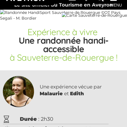
Le site officiel du Tourisme en Aveyron
MENU
Expérience
à vivre
Une randonnée handi-
accessible
à Sauveterre-de-Rouergue !
Une expérience vécue par
Malaurie
et
Edith
Durée
: 2h30