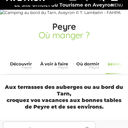
Le site officiel du Tourisme en Aveyron
MENU
Peyre
Où manger ?
Découvrir
À voir à faire
Où dormir
savoure
Peyre
Peyre
Peyre
Peyr
Aux terrasses des auberges ou au bord du
Tarn,
croquez vos vacances aux bonnes tables
de Peyre et de ses environs.