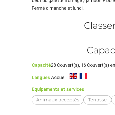
oeuf ou galette fromage / jambon + bolée
Fermé dimanche et lundi.
Class
Capac
Capacité
28 Couvert(s), 16 Couvert(s) e
Langues
Accueil :
Equipements et services
Animaux acceptés
Terrasse