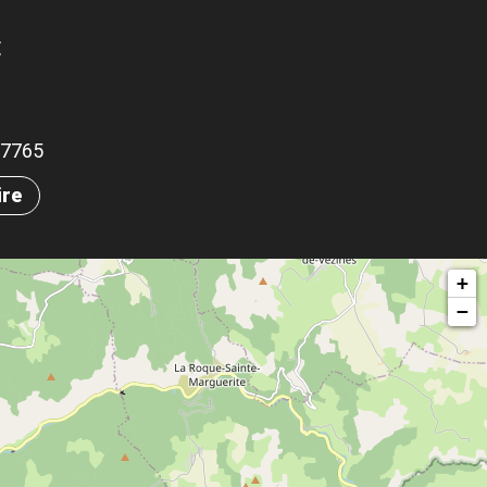
E
.07765
ire
+
−