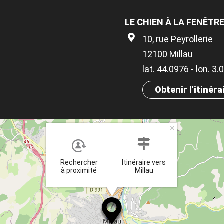
n
LE CHIEN À LA FENÊTR
10, rue Peyrollerie
12100 Millau
lat. 44.0976 - lon. 3
Obtenir l'itinéra
×
Rechercher
Itinéraire vers
à proximité
Millau