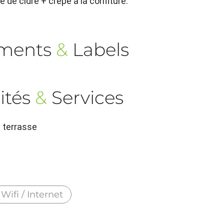
 de cidre + crêpe à la confiture.
ements
&
Labels
ités
&
Services
n terrasse
Wifi / Internet