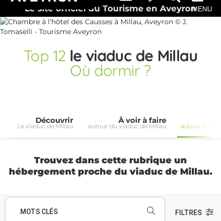
Le site officiel du Tourisme en Aveyron
MENU
Top
12
le viaduc de Millau
Où dormir ?
Découvrir
À voir à faire
Le viaduc de Millau
autour du viaduc de Millau
autour du via
Trouvez dans cette rubrique un
hébergement proche du viaduc de Millau.
MOTS CLÉS
FILTRES