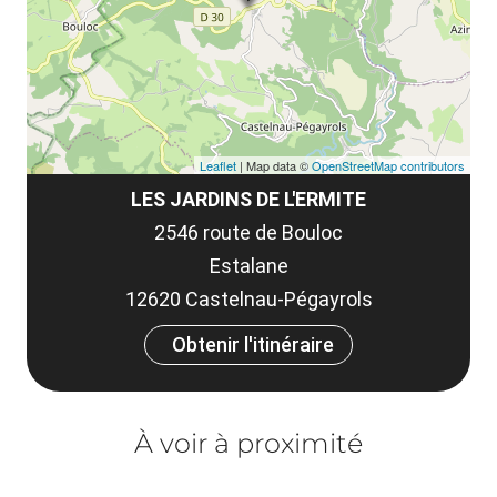
co
tar
Leaflet
| Map data ©
OpenStreetMap contributors
LES JARDINS DE L'ERMITE
2546 route de Bouloc
Estalane
12620 Castelnau-Pégayrols
Obtenir l'itinéraire
À voir à proximité