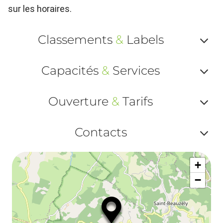
sur les horaires.
Classements
&
Labels
Af
Capacités
&
Services
ou
Af
ma
Ouverture
&
Tarifs
ou
le
Af
ma
Contacts
la
ou
le
Af
ma
la
+
ou
le
−
ma
ou
le
et