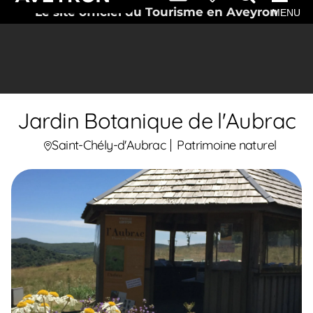
Le site officiel du Tourisme en Aveyron
MENU
Jardin Botanique de l'Aubrac
Saint-Chély-d'Aubrac
Patrimoine naturel