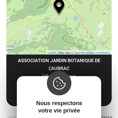
le
et
co
tar
Leaflet
| Map data ©
OpenStreetMap contributors
ASSOCIATION JARDIN BOTANIQUE DE
L'AUBRAC
Village d'Aubrac
12470 Saint-Chély-d'Aubrac
Obtenir l'itinéraire
Nous respectons
votre vie privée
PARTAGER :
E-MAIL
MESSENGER
FACEBOOK