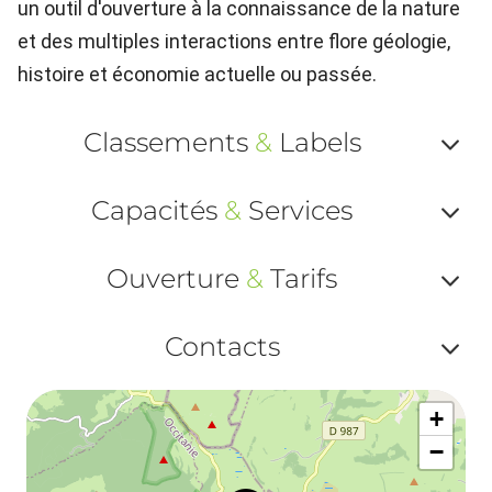
un outil d'ouverture à la connaissance de la nature
et des multiples interactions entre flore géologie,
histoire et économie actuelle ou passée.
Classements
&
Labels
Af
Capacités
&
Services
ou
Af
ma
Ouverture
&
Tarifs
ou
le
Af
ma
Contacts
la
ou
le
Af
ma
la
+
ou
le
−
ma
ou