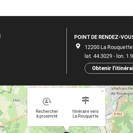
n
POINT DE RENDEZ-VOUS 
12200 La Rouquette
lat. 44.3029 - lon. 1
Obtenir l'itinéra
×
Rechercher
Itinéraire vers
à proximité
La Rouquette