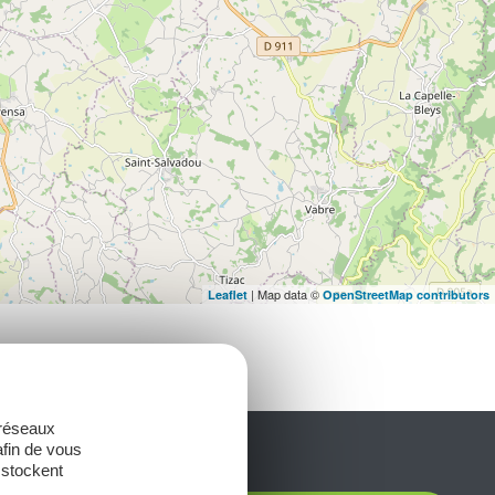
| Map data ©
Leaflet
OpenStreetMap contributors
 réseaux
afin de vous
 stockent
t laissez-vous