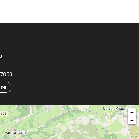
s
.37053
ire
+
−