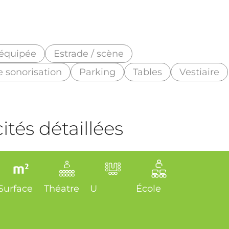
 équipée
Estrade / scène
e sonorisation
Parking
Tables
Vestiaire
tés détaillées
Surface
Théatre
U
École