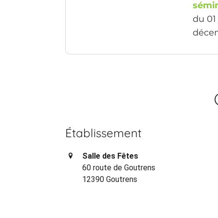
sémin
du 01
déce
Établissement
Salle des Fêtes
60 route de Goutrens
12390 Goutrens