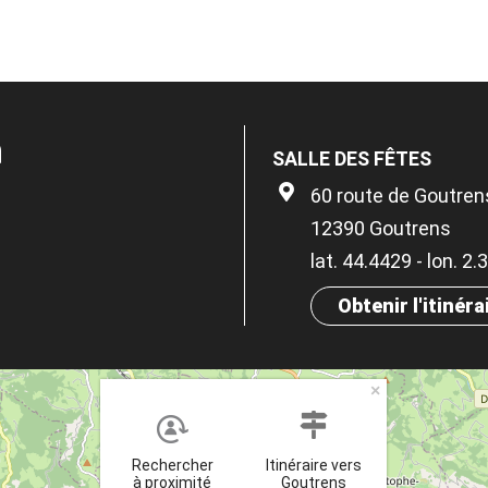
n
SALLE DES FÊTES
60 route de Goutren
12390 Goutrens
lat. 44.4429 - lon. 2
Obtenir l'itinéra
×
Rechercher
Itinéraire vers
à proximité
Goutrens