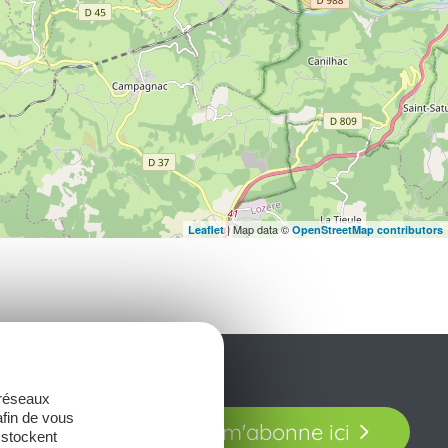
| Map data ©
Leaflet
OpenStreetMap contributors
 réseaux
t laissez-vous
afin de vous
Je m'abonne ici
our en Aveyron.
 stockent