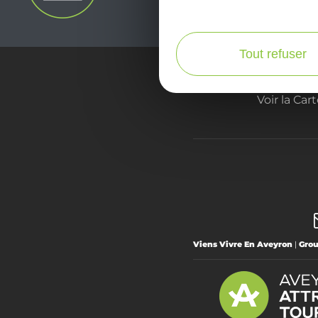
Tout refuser
Voir la Car
Viens Vivre En Aveyron
|
Gro