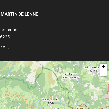
T MARTIN DE LENNE
-de-Lenne
.96225
ire
+
−