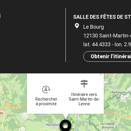
n
SALLE DES FÊTES DE S
Le Bourg
12130 Saint-Martin
lat. 44.4333 - lon. 2
Obtenir l'itinéra
×
Itinéraire vers
Rechercher
Saint-Martin-de-
à proximité
Lenne