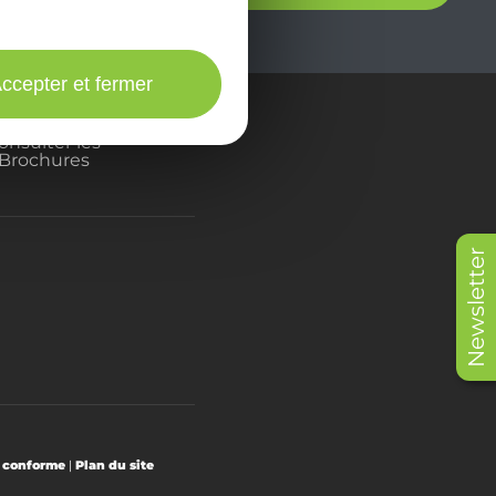
ccepter et fermer
onsulter les
Brochures
Newsletter
t conforme
|
Plan du site