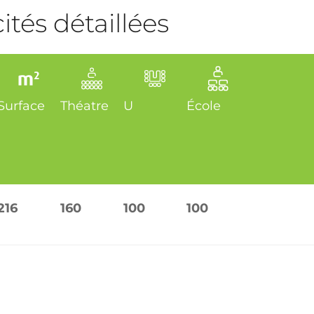
tés détaillées
Surface
Théatre
U
École
216
160
100
100