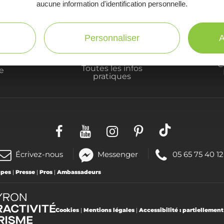
aucune information d'identification personnelle.
Personnaliser
A
C
Toutes les infos
te
pratiques
(nouvelle
Téléphoner
Écrivez-nous
Messenger
05 65 75 40 12
fenêtre)
au
upes
|
Presse
|
Pros
|
Ambassadeurs
:
Cookies
|
Mentions légales
|
Accessibilité : partiellemen