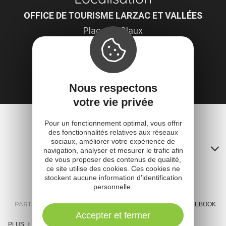
OFFICE DE TOURISME LARZAC ET VALLÉES
Place du Claux
12230 Saint-Jean-et-Saint-Paul
Obtenir l'itinéraire
Nous respectons
votre vie privée
Pour un fonctionnement optimal, vous offrir
des fonctionnalités relatives aux réseaux
sociaux, améliorer votre expérience de
Contacts
navigation, analyser et mesurer le trafic afin
de vous proposer des contenus de qualité,
A
ce site utilise des cookies. Ces cookies ne
stockent aucune information d'identification
o
personnelle.
m
PARTAGER :
E-MAIL
MESSENGER
FACEBOOK
Accepter et fermer
l
PLUS