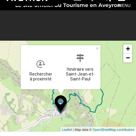
Le site officiel du Tourisme en Aveyron
MENU
+
×
−
Itinéraire vers
Rechercher
Saint-Jean-et-
à proximité
Saint-Paul
Leaflet
| Map data ©
OpenStreetMap contributors