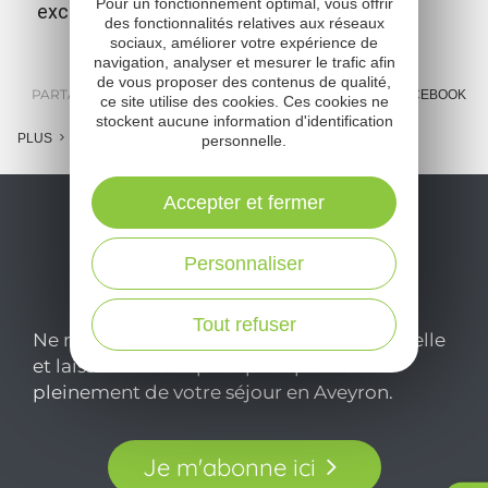
Pour un fonctionnement optimal, vous offrir
exceptionnel sur le lac de Pareloup.
des fonctionnalités relatives aux réseaux
sociaux, améliorer votre expérience de
navigation, analyser et mesurer le trafic afin
de vous proposer des contenus de qualité,
PARTAGER :
E-MAIL
MESSENGER
FACEBOOK
ce site utilise des cookies. Ces cookies ne
stockent aucune information d'identification
PLUS
personnelle.
Accepter et fermer
Personnaliser
Tout refuser
Ne manquez pas notre newsletter mensuelle
et laissez-vous inspirer pour profiter
pleinement de votre séjour en Aveyron.
Je m'abonne ici