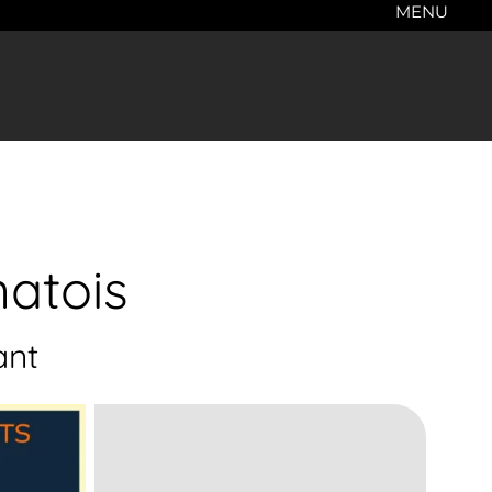
MENU
natois
ant