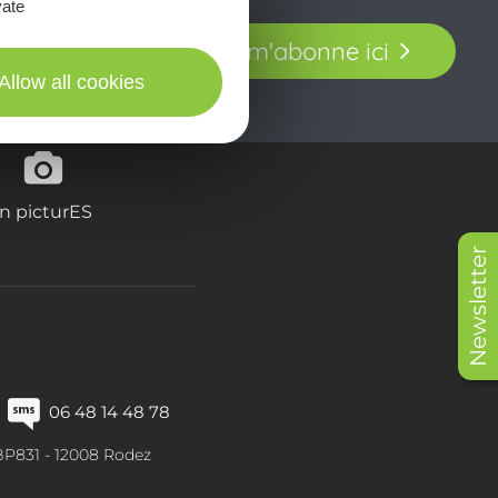
vate
t laissez-vous
Je m'abonne ici
our en Aveyron.
Allow all cookies
in picturES
Newsletter
06 48 14 48 78
BP831 -
12008
Rodez