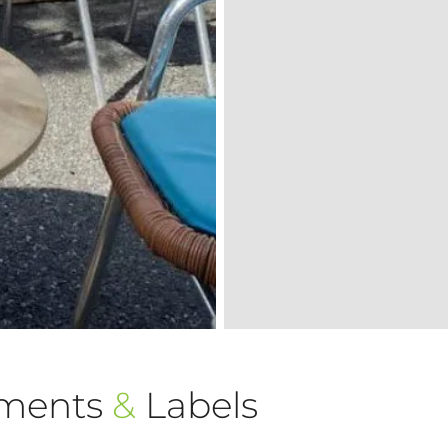
ements
&
Labels