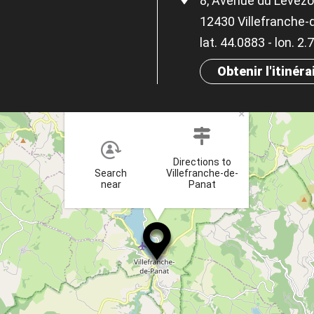
8, Avenue du Lévéz
12430 Villefranche-
lat. 44.0883 - lon. 2
Obtenir l'itinéra
×
Directions to
Search
Villefranche-de-
near
Panat