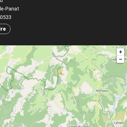
ou
de-Panat
.70533
ire
+
−