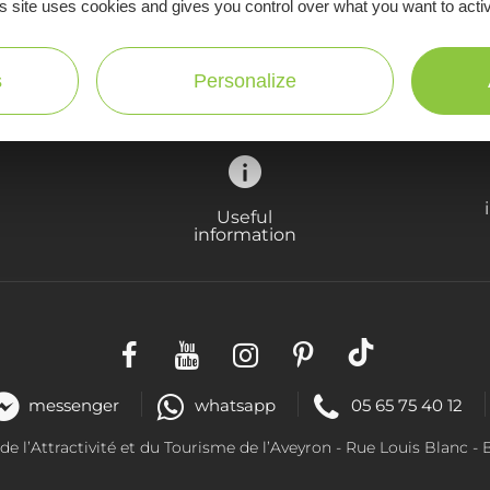
s site uses cookies and gives you control over what you want to acti
Ne manquez pas notre newsletter mensuelle e
inspirer pour profiter pleinement de votre séj
s
Personalize
Useful
information
messenger
whatsapp
05 65 75 40 12
 l’Attractivité et du Tourisme de l’Aveyron -
Rue Louis Blanc
- 