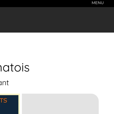
MENU
natois
ant