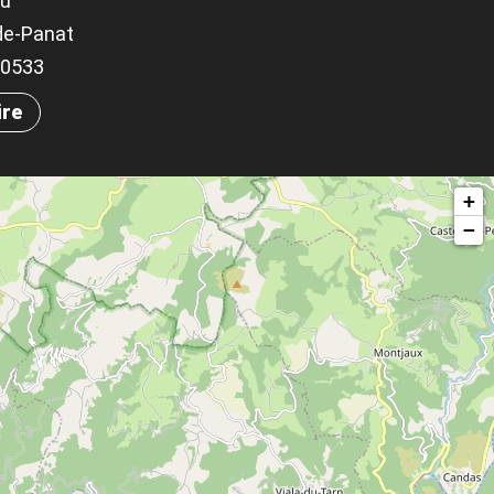
ou
de-Panat
.70533
ire
+
−