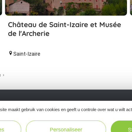
Château de Saint-Izaire et Musée
de l'Archerie
Saint-Izaire
R
ite maakt gebruik van cookies en geeft u controle over wat u wilt ac
Ne manquez pas notre newsletter mensuelle e
inspirer pour profiter pleinement de votre séj
es
Personaliseer
S