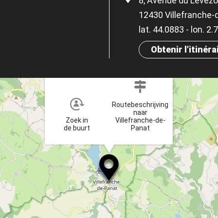
8, Avenue du Lévéz
12430 Villefranche-
lat. 44.0883 - lon. 2
Obtenir l'itinéra
×
Routebeschrijving
naar
Zoek in
Villefranche-de-
de buurt
Panat