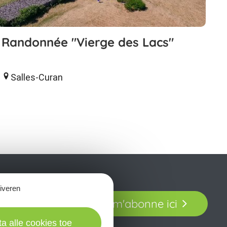
Randonnée "Vierge des Lacs"
Salles-Curan
tiveren
t laissez-vous
Je m'abonne ici
our en Aveyron.
ta alle cookies toe