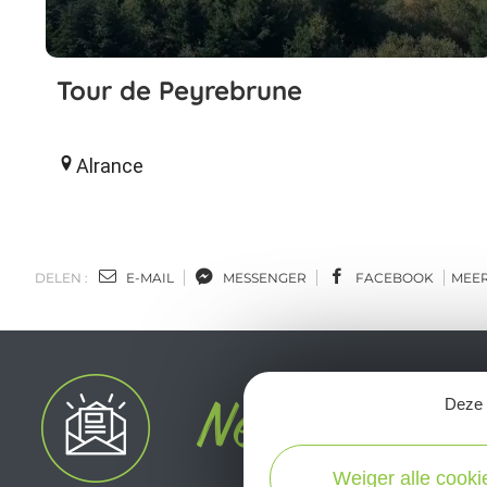
Tour de Peyrebrune
Alrance
DELEN :
E-MAIL
MESSENGER
FACEBOOK
MEE
Deze s
Weiger alle cooki