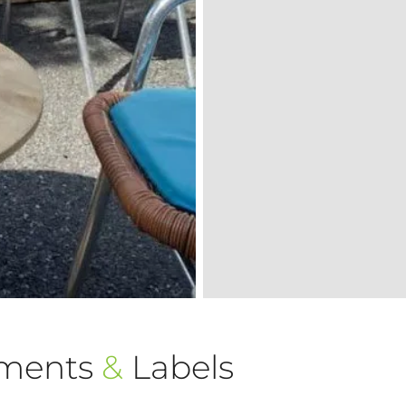
ements
&
Labels