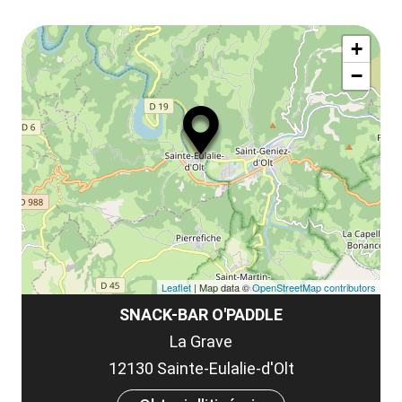
ou
le
Af
ma
la
+
ou
le
−
ma
ou
le
et
co
tar
Leaflet
| Map data ©
OpenStreetMap contributors
SNACK-BAR O'PADDLE
La Grave
12130 Sainte-Eulalie-d'Olt