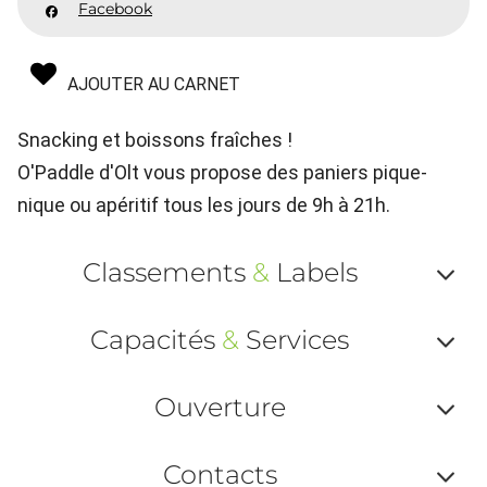
Facebook
AJOUTER AU CARNET
Snacking et boissons fraîches !
O'Paddle d'Olt vous propose des paniers pique-
nique ou apéritif tous les jours de 9h à 21h.
Classements
&
Labels
Af
Capacités
&
Services
ou
Af
ma
Ouverture
ou
le
Af
ma
Contacts
la