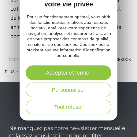
votre vie privée
Lot. En plus des nombreux jeux médiévaux et
Pour un fonctionnement optimal, vous offrir
de la visite libre, le château propose des
des fonctionnalités relatives aux réseaux
animations et spectacles adaptés aux petits
sociaux, améliorer votre expérience de
navigation, analyser et mesurer le trafic afin
comme aux grands !
de vous proposer des contenus de qualité,
ce site utilise des cookies. Ces cookies ne
stockent aucune information d'identification
personnelle.
PARTAGER :
E-MAIL
MESSENGER
FACEBOOK
PLUS
Accepter et fermer
Personnaliser
Tout refuser
Ne manquez pas notre newsletter mensuelle
et laissez-vous inspirer pour profiter