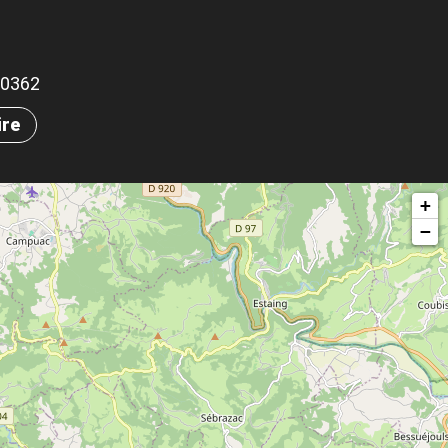
.50362
ire
+
−