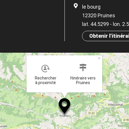
le bourg
12320 Pruines
lat. 44.5299 - lon. 2
Obtenir l'itinéra
×
Rechercher
Itinéraire vers
à proximité
Pruines