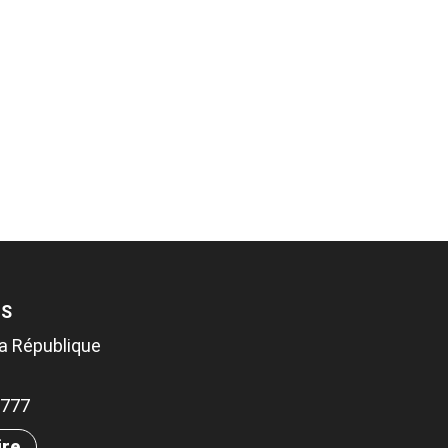
TS
la République
.5777
ire