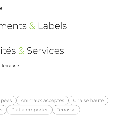
e.
ements
&
Labels
ités
&
Services
n terrasse
apées
Animaux acceptés
Chaise haute
s
Plat à emporter
Terrasse