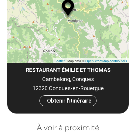
le
et
co
tar
Leaflet
| Map data ©
OpenStreetMap contributors
RESTAURANT ÉMILIE ET THOMAS
Cambelong, Conques
12320 Conques-en-Rouergue
Obtenir l'itinéraire
À voir à proximité