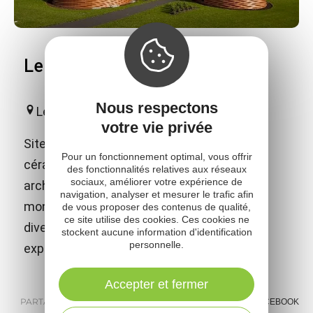
Le Don du Fel - Poterie du Don
Nous respectons
Le Fel
votre vie privée
Site européen de référence dédié à la
Pour un fonctionnement optimal, vous offrir
céramique contemporaine ! D'une audace
des fonctionnalités relatives aux réseaux
sociaux, améliorer votre expérience de
architecturale à vous couper le souffle et
navigation, analyser et mesurer le trafic afin
mondialement reconnu pour l'étonnante
de vous proposer des contenus de qualité,
ce site utilise des cookies. Ces cookies ne
diversité de ses collections et de ses
stockent aucune information d'identification
personnelle.
expositions temporaires de haut vol.
Accepter et fermer
PARTAGER :
E-MAIL
MESSENGER
FACEBOOK