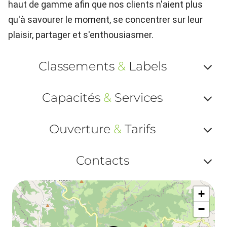
haut de gamme afin que nos clients n'aient plus
qu'à savourer le moment, se concentrer sur leur
plaisir, partager et s'enthousiasmer.
Classements
&
Labels
Af
Capacités
&
Services
ou
Af
ma
Ouverture
&
Tarifs
ou
le
Af
ma
Contacts
la
ou
le
Af
ma
la
+
ou
le
−
ma
ou