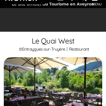
Le site officiel du Tourisme en Aveyron
MENU
Le Quai West
Entraygues-sur-Truyère
Restaurant