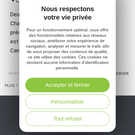
Campouriez
Nous respectons
Deux salles d'expositions sont dédiées à
votre vie privée
Charles de Louvrié, ingénieur français
Pour un fonctionnement optimal, vous offrir
précurseur du moteur à réaction. Ce musée
des fonctionnalités relatives aux réseaux
est situé à Bes-Bédène (commune de
sociaux, améliorer votre expérience de
navigation, analyser et mesurer le trafic afin
Campouriez).
de vous proposer des contenus de qualité,
ce site utilise des cookies. Ces cookies ne
stockent aucune information d'identification
personnelle.
PARTAGER :
E-MAIL
MESSENGER
FACEBOOK
Accepter et fermer
PLUS
Personnaliser
Tout refuser