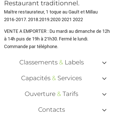
Restaurant traditionnel.
Maître restaurateur, 1 toque au Gault et Millau
2016-2017. 2018.2019.2020 2021 2022
VENTE A EMPORTER : Du mardi au dimanche de 12h
à 14h puis de 19h à 21h30. Fermé le lundi.
Commande par téléphone.
Classements
&
Labels
Af
Capacités
&
Services
ou
Af
ma
Ouverture
&
Tarifs
ou
le
Af
ma
Contacts
la