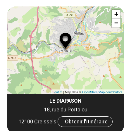
ou
le
Af
ma
la
+
ou
le
−
ma
ou
le
et
co
tar
Leaflet
| Map data ©
OpenStreetMap contributors
LE DIAPASON
18, rue du Portalou
12100 Creissels
Obtenir l'itinéraire