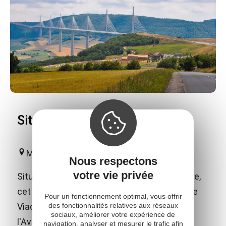
Site du Viaduc de Millau
Millau
Nous respectons
votre vie privée
Situé dans une ancienne ferme caussenarde,
cet espace est l’endroit idéal pour explorer le
Pour un fonctionnement optimal, vous offrir
des fonctionnalités relatives aux réseaux
Viaduc de Millau et plonger au cœur de
sociaux, améliorer votre expérience de
l'Aveyron.
navigation, analyser et mesurer le trafic afin