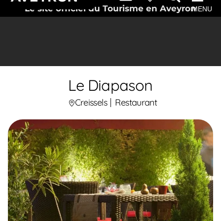
Le site officiel du Tourisme en Aveyron
MENU
Le Diapason
Creissels
Restaurant