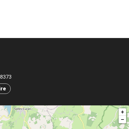
.68373
ire
+
−