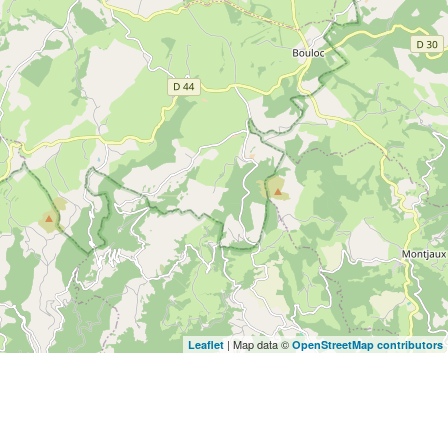
| Map data ©
Leaflet
OpenStreetMap contributors