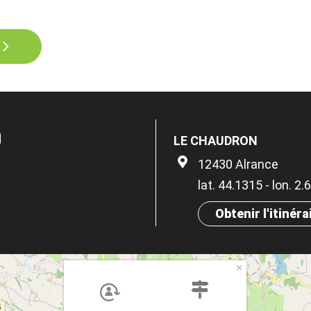
n
LE CHAUDRON
12430 Alrance
lat. 44.1315 - lon. 2
Obtenir l'itinéra
×