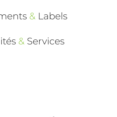
ements
&
Labels
ités
&
Services