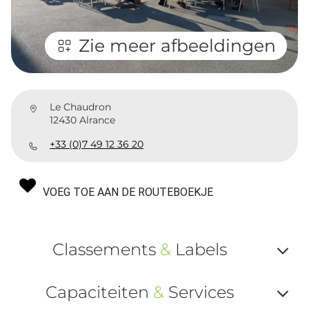
Zie meer afbeeldingen
Le Chaudron
12430 Alrance
+33 (0)7 49 12 36 20
VOEG TOE AAN DE ROUTEBOEKJE
Classements
&
Labels
Af
Capaciteiten
&
Services
ou