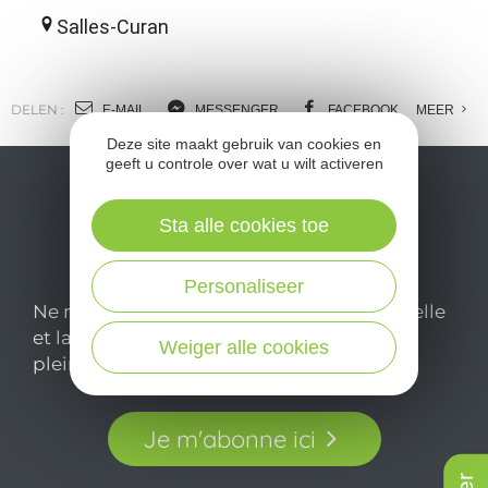
Salles-Curan
DELEN :
E-MAIL
MESSENGER
FACEBOOK
MEER
Deze site maakt gebruik van cookies en
geeft u controle over wat u wilt activeren
Sta alle cookies toe
Personaliseer
Ne manquez pas notre newsletter mensuelle
et laissez-vous inspirer pour profiter
Weiger alle cookies
pleinement de votre séjour en Aveyron.
Je m'abonne ici