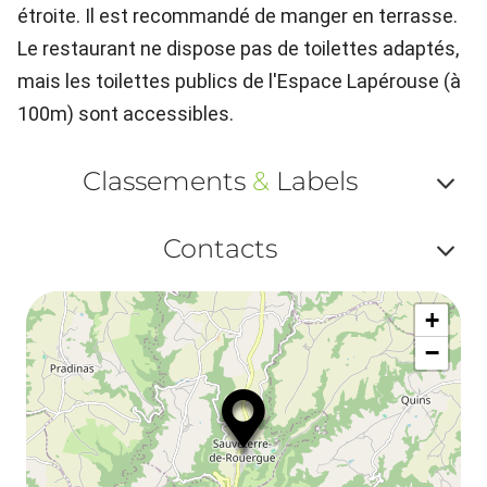
étroite. Il est recommandé de manger en terrasse.
Le restaurant ne dispose pas de toilettes adaptés,
mais les toilettes publics de l'Espace Lapérouse (à
100m) sont accessibles.
Classements
&
Labels
Af
Contacts
ou
Af
ma
+
ou
le
−
ma
la
le
co