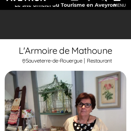
Le site officiel du Tourisme en Aveyron
MENU
L'Armoire de Mathoune
Sauveterre-de-Rouergue
Restaurant