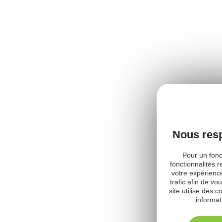
Nous resp
Pour un fonc
fonctionnalités 
votre expérience
trafic afin de v
site utilise des
informat