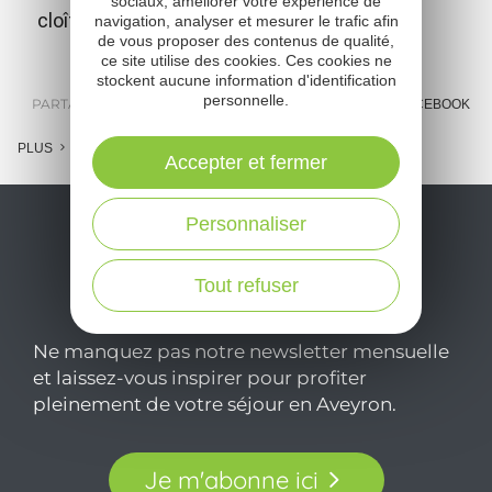
sociaux, améliorer votre expérience de
cloîtres, dont un des plus grands de France.
navigation, analyser et mesurer le trafic afin
de vous proposer des contenus de qualité,
ce site utilise des cookies. Ces cookies ne
stockent aucune information d'identification
personnelle.
PARTAGER :
E-MAIL
MESSENGER
FACEBOOK
PLUS
Accepter et fermer
Personnaliser
Tout refuser
Ne manquez pas notre newsletter mensuelle
et laissez-vous inspirer pour profiter
pleinement de votre séjour en Aveyron.
Je m'abonne ici