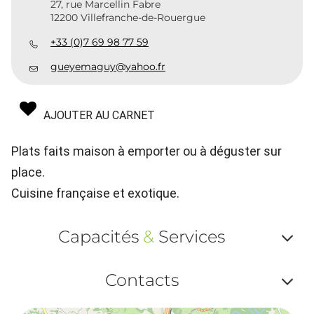
27, rue Marcellin Fabre
12200 Villefranche-de-Rouergue
+33 (0)7 69 98 77 59
gueyemaguy@yahoo.fr
AJOUTER AU CARNET
Plats faits maison à emporter ou à déguster sur
place.
Cuisine française et exotique.
Capacités
&
Services
Af
Contacts
ou
Af