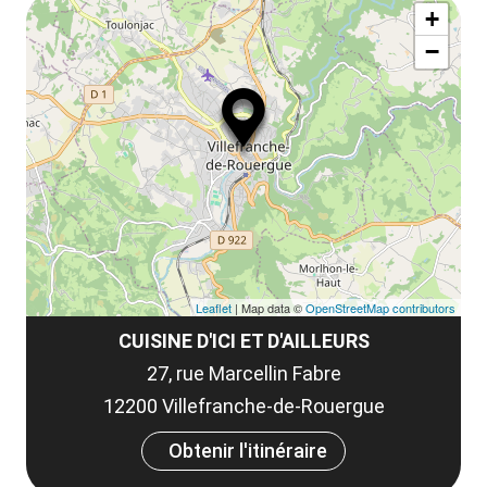
ma
+
ou
le
−
ma
la
le
co
Leaflet
| Map data ©
OpenStreetMap contributors
CUISINE D'ICI ET D'AILLEURS
27, rue Marcellin Fabre
12200 Villefranche-de-Rouergue
Obtenir l'itinéraire