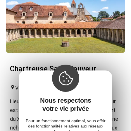
Chartreuse Saint-Sauveur
Villefranche-de-Rouergue
Nous respectons
Lieu d'exception, la chartreuse Saint-Sauveur
votre vie privée
est un chef-d'oeuvre du gothique flamboyant
du XVe siècle. L'édifice abrite des pièces d'une
Pour un fonctionnement optimal, vous offrir
des fonctionnalités relatives aux réseaux
richesse insoupçonnée parmi lesquelles deux