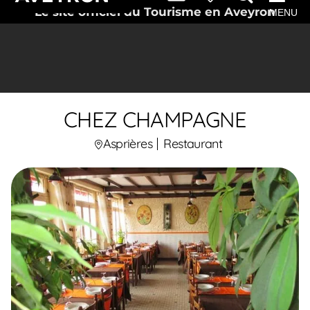
Le site officiel du Tourisme en Aveyron
MENU
CHEZ CHAMPAGNE
Asprières
Restaurant