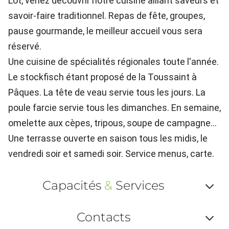
Lot, venez découvrir notre cuisine alliant saveurs et
savoir-faire traditionnel. Repas de fête, groupes,
pause gourmande, le meilleur accueil vous sera
réservé.
Une cuisine de spécialités régionales toute l'année.
Le stockfisch étant proposé de la Toussaint à
Pâques. La tête de veau servie tous les jours. La
poule farcie servie tous les dimanches. En semaine,
omelette aux cèpes, tripous, soupe de campagne...
Une terrasse ouverte en saison tous les midis, le
vendredi soir et samedi soir. Service menus, carte.
Capacités
&
Services
Af
Contacts
ou