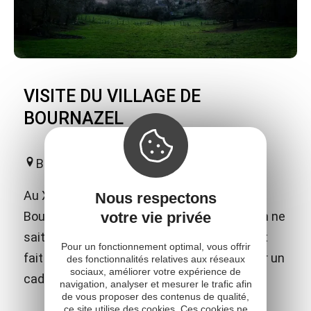
VISITE DU VILLAGE DE
BOURNAZEL
Bournazel
Au XIXème siècle, un voyageur arrivant à
Nous respectons
votre vie privée
Bournazel écrivait : "Du château à l'étang, on ne
sait ici qui, de la nature ou de l'homme, s'est
Pour un fonctionnement optimal, vous offrir
fait architecte, peintre ou orfèvre pour créer un
des fonctionnalités relatives aux réseaux
sociaux, améliorer votre expérience de
cadre si particulier, au charme bucolique".
navigation, analyser et mesurer le trafic afin
de vous proposer des contenus de qualité,
ce site utilise des cookies. Ces cookies ne