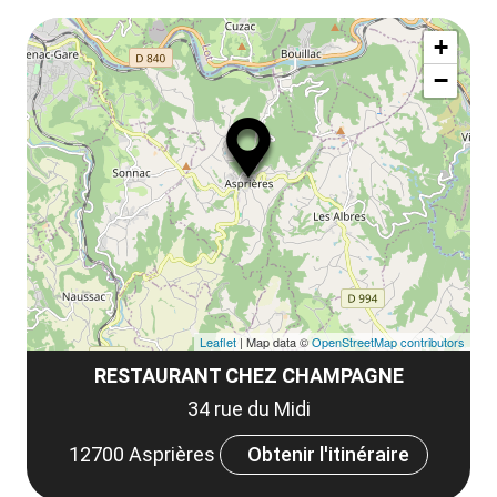
Af
ma
+
ou
le
−
ma
la
le
co
Leaflet
| Map data ©
OpenStreetMap contributors
RESTAURANT CHEZ CHAMPAGNE
34 rue du Midi
12700 Asprières
Obtenir l'itinéraire