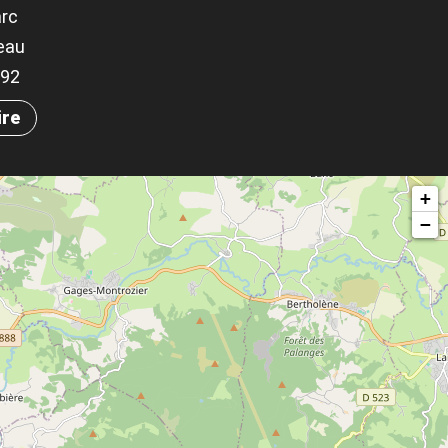
arc
eau
592
ire
+
−