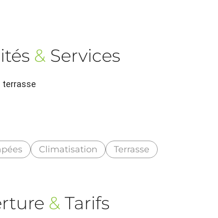
ités
&
Services
n terrasse
apées
Climatisation
Terrasse
rture
&
Tarifs