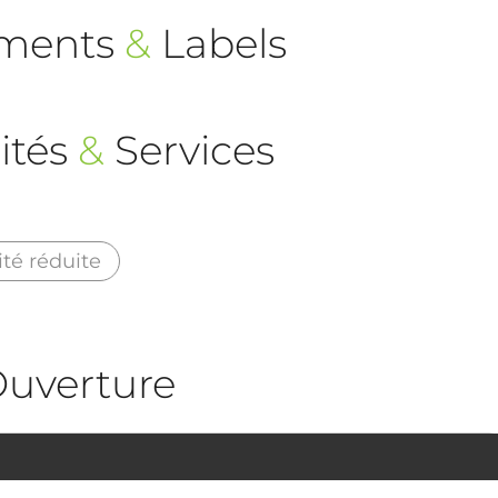
ements
&
Labels
ités
&
Services
té réduite
uverture