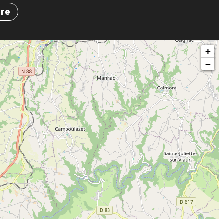
ire
+
−