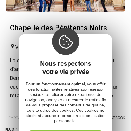
Chapelle des Pénitents Noirs
Villefranche-de-Rouergue
La chapelle des Pénitents Noirs est un joyau
Nous respectons
d'art baroque des XVIIe et XVIIIe siècles.
votre vie privée
Derrière sa façade relativement sobre, se
Pour un fonctionnement optimal, vous offrir
cache un riche décor avec un plafond peint, un
des fonctionnalités relatives aux réseaux
sociaux, améliorer votre expérience de
retable coloré et doré et six grands tableaux.
navigation, analyser et mesurer le trafic afin
de vous proposer des contenus de qualité,
ce site utilise des cookies. Ces cookies ne
stockent aucune information d'identification
PARTAGER :
E-MAIL
MESSENGER
FACEBOOK
personnelle.
PLUS