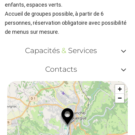
enfants, espaces verts.
Accueil de groupes possible, à partir de 6
personnes, réservation obligatoire avec possibilité
de menus sur mesure.
Capacités
&
Services
Af
Contacts
ou
Af
ma
+
ou
le
−
ma
la
le
co