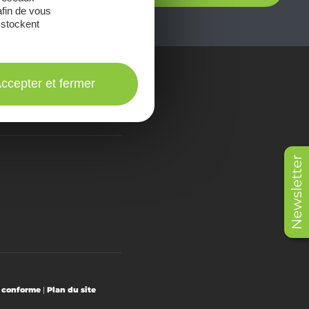
afin de vous
 stockent
ccepter et fermer
onsulter les
Brochures
Newsletter
t conforme
|
Plan du site