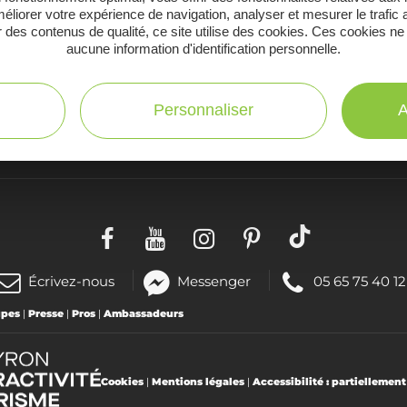
éliorer votre expérience de navigation, analyser et mesurer le trafic 
 des contenus de qualité, ce site utilise des cookies. Ces cookies ne
aucune information d'identification personnelle.
Personnaliser
A
C
Toutes les infos
te
pratiques
(nouvelle
Téléphoner
Écrivez-nous
Messenger
05 65 75 40 12
fenêtre)
au
upes
|
Presse
|
Pros
|
Ambassadeurs
:
Cookies
|
Mentions légales
|
Accessibilité : partiellemen