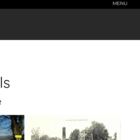
MENU
ls
e