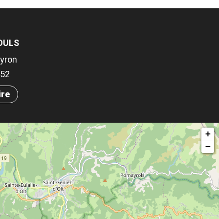
JOULS
yron
552
ire
+
−