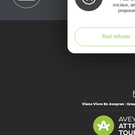
sociaux, am
proposer
Tout refuser
Voir la Car
Viens Vivre En Aveyron
|
Gro