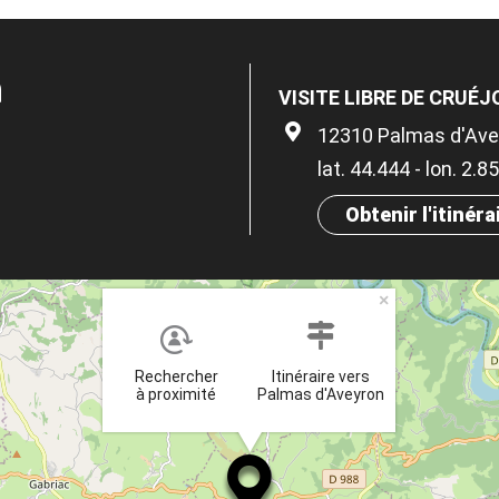
n
VISITE LIBRE DE CRUÉ
12310 Palmas d'Ave
lat. 44.444 - lon. 2.8
Obtenir l'itinéra
×
Rechercher
Itinéraire vers
à proximité
Palmas d'Aveyron