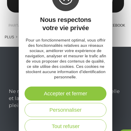
12390 Belcastel
Obtenir l'itinéraire
Nous respectons
PARTAGER :
E-MAIL
MESSENGER
FACEBOOK
votre vie privée
PLUS
Pour un fonctionnement optimal, vous offrir
des fonctionnalités relatives aux réseaux
sociaux, améliorer votre expérience de
navigation, analyser et mesurer le trafic afin
de vous proposer des contenus de qualité,
ce site utilise des cookies. Ces cookies ne
stockent aucune information d'identification
personnelle.
Ne manquez pas notre newsletter mensuelle
Accepter et fermer
et laissez-vous inspirer pour profiter
pleinement de votre séjour en Aveyron.
Personnaliser
Je m'abonne ici
Tout refuser