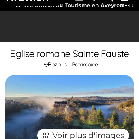
Le site officiel du Tourisme en Aveyron
MENU
Eglise romane Sainte Fauste
Bozouls
Patrimoine
Voir plus d'images