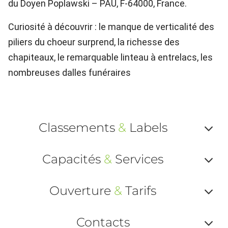
du Doyen Poplawski – PAU, F-64000, France.
Curiosité à découvrir : le manque de verticalité des
piliers du choeur surprend, la richesse des
chapiteaux, le remarquable linteau à entrelacs, les
nombreuses dalles funéraires
Classements
&
Labels
Af
Capacités
&
Services
ou
Af
ma
Ouverture
&
Tarifs
ou
le
Af
ma
Contacts
la