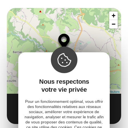
ou
le
Af
ma
la
+
ou
le
−
ma
ou
le
et
co
tar
Nous respectons
votre vie privée
Leaflet
| Map data ©
OpenStreetMap contributors
EGLISE ROMANE SAINTE FAUSTE
Pour un fonctionnement optimal, vous offrir
des fonctionnalités relatives aux réseaux
12340 Bozouls
Obtenir l'itinéraire
sociaux, améliorer votre expérience de
navigation, analyser et mesurer le trafic afin
de vous proposer des contenus de qualité,
ce site utilise des cookies. Ces cookies ne