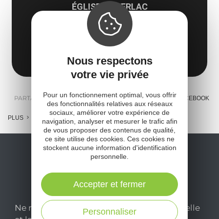
ÉGLISE DE VERLAC
Aurelle-Verlac
12130 Saint-Geniez-d'Olt-et-d'Aubrac
Obtenir l'itinéraire
Nous respectons
votre vie privée
Pour un fonctionnement optimal, vous offrir
PARTAGER :
E-MAIL
MESSENGER
FACEBOOK
des fonctionnalités relatives aux réseaux
sociaux, améliorer votre expérience de
PLUS
navigation, analyser et mesurer le trafic afin
de vous proposer des contenus de qualité,
ce site utilise des cookies. Ces cookies ne
stockent aucune information d'identification
personnelle.
Accepter et fermer
Ne manquez pas notre newsletter mensuelle
Personnaliser