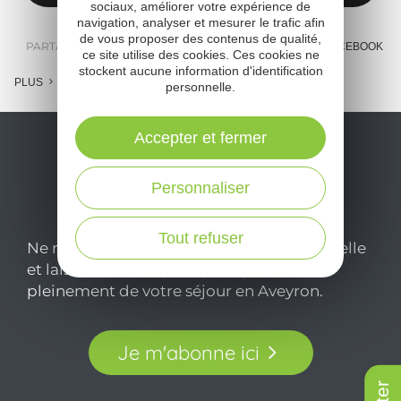
sociaux, améliorer votre expérience de
navigation, analyser et mesurer le trafic afin
de vous proposer des contenus de qualité,
PARTAGER :
E-MAIL
MESSENGER
FACEBOOK
ce site utilise des cookies. Ces cookies ne
stockent aucune information d'identification
PLUS
personnelle.
Accepter et fermer
Personnaliser
Tout refuser
Ne manquez pas notre newsletter mensuelle
et laissez-vous inspirer pour profiter
pleinement de votre séjour en Aveyron.
Je m'abonne ici