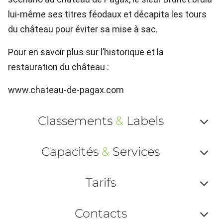
lui-même ses titres féodaux et décapita les tours
du château pour éviter sa mise à sac.
Pour en savoir plus sur l’historique et la
restauration du château :
www.chateau-de-pagax.com
Classements
&
Labels
Af
Capacités
&
Services
ou
Af
ma
Tarifs
ou
le
Af
ma
Contacts
la
ou