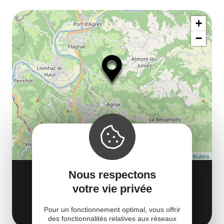
le
Af
ma
la
+
ou
le
−
ma
ou
le
et
co
tar
Leaflet
| Map data ©
OpenStreetMap contributors
CHÂTEAU DE PAGAX
Nous respectons
2246 route de Pagax
votre vie privée
12300 Flagnac
Obtenir l'itinéraire
Pour un fonctionnement optimal, vous offrir
des fonctionnalités relatives aux réseaux