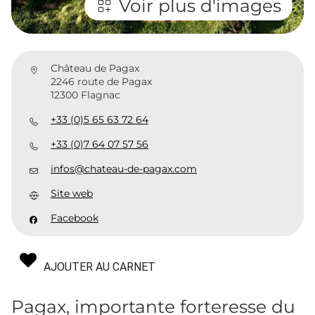
Voir plus d'images
Château de Pagax
2246 route de Pagax
12300 Flagnac
+33 (0)5 65 63 72 64
+33 (0)7 64 07 57 56
infos@chateau-de-pagax.com
Site web
Facebook
AJOUTER AU CARNET
Pagax, importante forteresse du