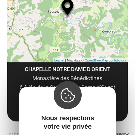
le
co
Leaflet
| Map data ©
OpenStreetMap contributors
CHAPELLE NOTRE DAME D'ORIENT
Monastère des Bénédictines
6 Allée de la Croix - Notre Dame d'Orient
12380 Laval-Roquecezière
Obtenir l'itinéraire
Nous respectons
votre vie privée
PARTAGER :
E-MAIL
MESSENGER
FACEBOOK