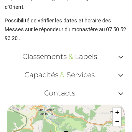
d'Orient.
Possibilité de vérifier les dates et horaire des
Messes sur le répondeur du monastère au 07 50 52
93 20 .
Classements
&
Labels
Af
Capacités
&
Services
ou
Af
ma
Contacts
ou
le
Af
ma
la
+
ou
le
−
ma
la