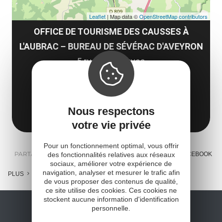
Leaflet
| Map data ©
OpenStreetMap contributors
OFFICE DE TOURISME DES CAUSSES À
L'AUBRAC – BUREAU DE SÉVÉRAC D'AVEYRON
5 rue des Douves
Sévérac-le-Château
12150 Sévérac d'Aveyron
Nous respectons
Obtenir l'itinéraire
votre vie privée
Pour un fonctionnement optimal, vous offrir
PARTAGER :
des fonctionnalités relatives aux réseaux
E-MAIL
MESSENGER
FACEBOOK
sociaux, améliorer votre expérience de
navigation, analyser et mesurer le trafic afin
PLUS
de vous proposer des contenus de qualité,
ce site utilise des cookies. Ces cookies ne
stockent aucune information d'identification
personnelle.