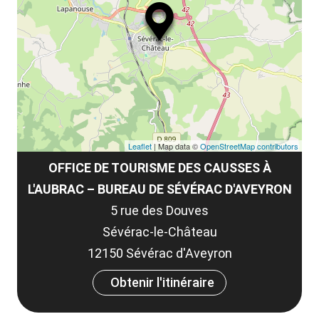
ou
le
et
co
tar
Leaflet
| Map data ©
OpenStreetMap contributors
OFFICE DE TOURISME DES CAUSSES À
L'AUBRAC – BUREAU DE SÉVÉRAC D'AVEYRON
5 rue des Douves
Sévérac-le-Château
12150 Sévérac d'Aveyron
Obtenir l'itinéraire