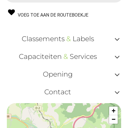
VOEG TOE AAN DE ROUTEBOEKJE
Classements
&
Labels
Af
Capaciteiten
&
Services
ou
Af
ma
Opening
ou
le
Af
ma
Contact
la
ou
le
Af
ma
la
+
ou
le
−
ma