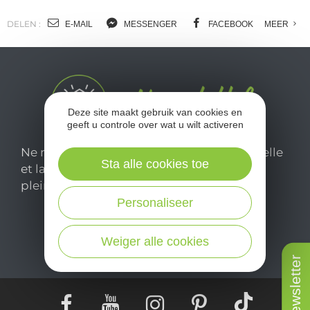
DELEN :
E-MAIL
MESSENGER
FACEBOOK
MEER
Deze site maakt gebruik van cookies en
geeft u controle over wat u wilt activeren
Ne manquez pas notre newsletter mensuelle
Sta alle cookies toe
et laissez-vous inspirer pour profiter
pleinement de votre séjour en Aveyron.
Personaliseer
Je m'abonne ici
Weiger alle cookies
Newsletter