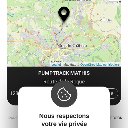
ma
le
co
Leaflet
| Map data ©
OpenStreetMap contributors
PUMPTRACK MATHIS
Route de la Roque
12850 Onet-le-Château
Obtenir l'itinéraire
Nous respectons
PARTAGER :
E-MAIL
MESSENGER
FACEBOOK
votre vie privée