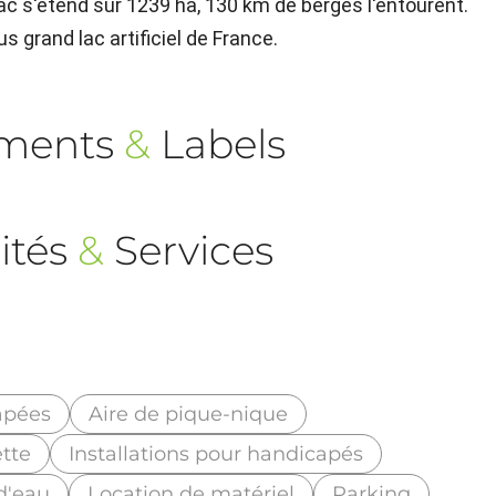
ac s'étend sur 1239 ha, 130 km de berges l'entourent.
us grand lac artificiel de France.
ements
&
Labels
ités
&
Services
apées
Aire de pique-nique
ette
Installations pour handicapés
d'eau
Location de matériel
Parking