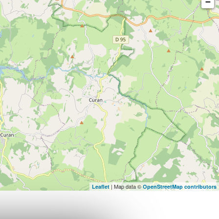
−
| Map data ©
Leaflet
OpenStreetMap contributors