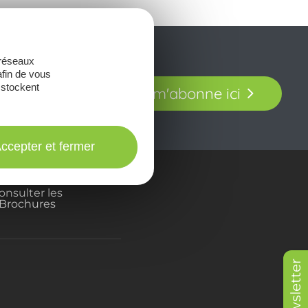
 réseaux
afin de vous
t laissez-vous
 stockent
Je m'abonne ici
our en Aveyron.
ccepter et fermer
onsulter les
Brochures
Newsletter