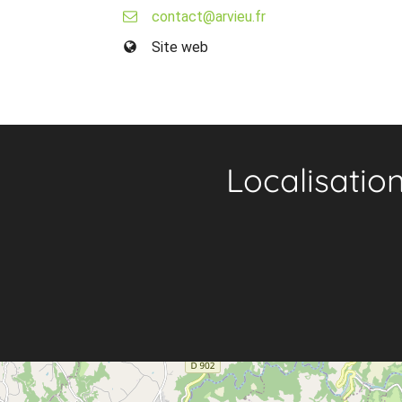
contact@arvieu.fr
Site web
Localisatio