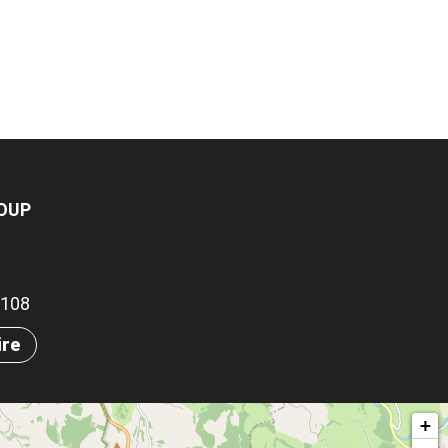
LOUP
.7108
ire
+