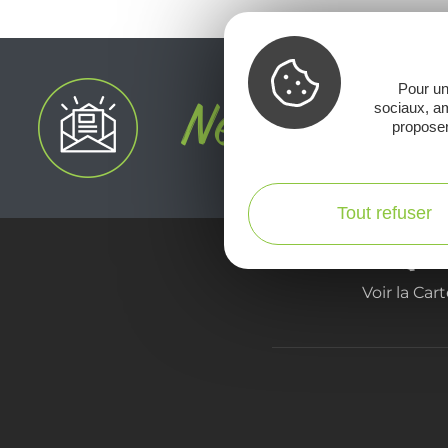
Pour un
sociaux, am
proposer
Tout refuser
Voir la Car