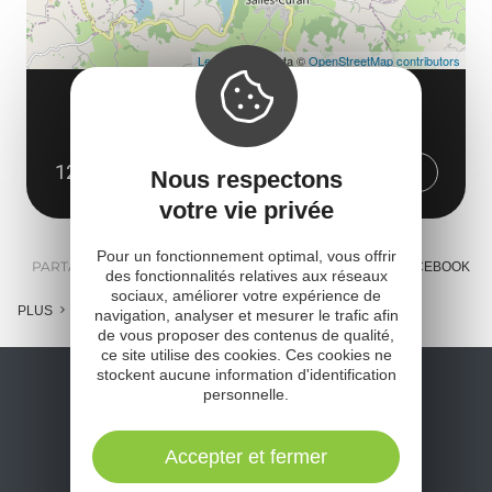
Leaflet
| Map data ©
OpenStreetMap contributors
GRIMPE ET CIMES
22, route des Vernhes
12410 Salles-Curan
Obtenir l'itinéraire
Nous respectons
votre vie privée
Pour un fonctionnement optimal, vous offrir
PARTAGER :
E-MAIL
MESSENGER
FACEBOOK
des fonctionnalités relatives aux réseaux
sociaux, améliorer votre expérience de
PLUS
navigation, analyser et mesurer le trafic afin
de vous proposer des contenus de qualité,
ce site utilise des cookies. Ces cookies ne
stockent aucune information d'identification
personnelle.
Accepter et fermer