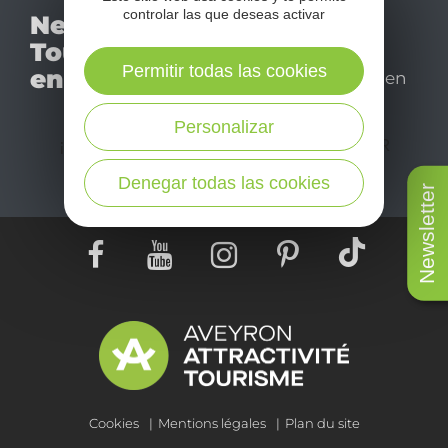
No se pierda nuestro
controlar las que deseas activar
Newsletter
mensual newsletter y
Tourismo
déjese inspirar para
Permitir todas las cookies
en Aveyron
disfrutar de su estancia en
el Aveyron.
Personalizar
¡SUSCRÍBASE A NUESTRO NEWSLETTER
AQUÍ!
Denegar todas las cookies
Newsletter
Cookies
Mentions légales
Plan du site