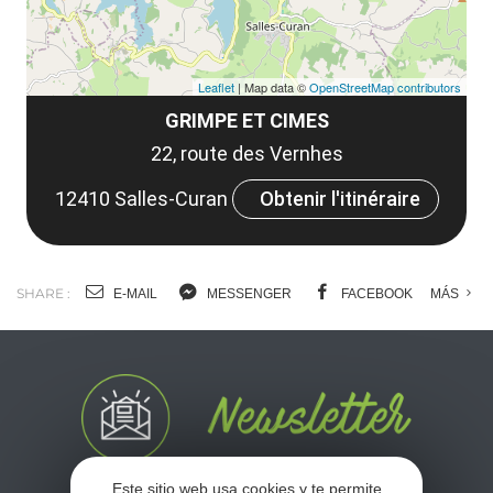
Leaflet
| Map data ©
OpenStreetMap contributors
GRIMPE ET CIMES
22, route des Vernhes
12410 Salles-Curan
Obtenir l'itinéraire
SHARE :
E-MAIL
MESSENGER
FACEBOOK
MÁS
Este sitio web usa cookies y te permite