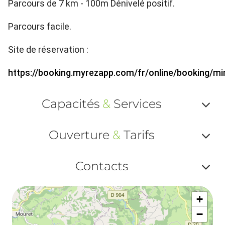
Parcours de 7 km - 100m Dénivelé positif.
Parcours facile.
Site de réservation :
https://booking.myrezapp.com/fr/online/booking/mi
Capacités
&
Services
Af
Ouverture
&
Tarifs
ou
Af
ma
Contacts
ou
le
Af
ma
la
+
ou
le
−