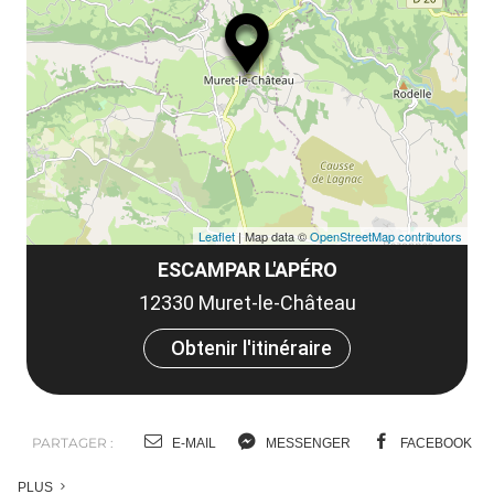
ma
ou
le
et
co
tar
Leaflet
| Map data ©
OpenStreetMap contributors
ESCAMPAR L'APÉRO
12330 Muret-le-Château
Obtenir l'itinéraire
PARTAGER :
E-MAIL
MESSENGER
FACEBOOK
PLUS