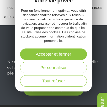
votre vie privée
PARTAGER :
E-MAIL
MESSENGER
FACEBOOK
Pour un fonctionnement optimal, vous offrir
des fonctionnalités relatives aux réseaux
PLUS
sociaux, améliorer votre expérience de
navigation, analyser et mesurer le trafic afin
de vous proposer des contenus de qualité,
ce site utilise des cookies. Ces cookies ne
stockent aucune information d'identification
personnelle.
Accepter et fermer
Ne manquez pas notre newsletter mensuelle
et laissez-vous inspirer pour profiter
Personnaliser
pleinement de votre séjour en Aveyron.
Tout refuser
Je m'abonne ici