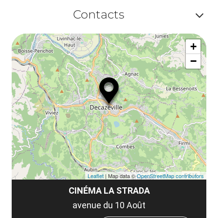
Af
Contacts
ou
Af
ma
+
ou
le
−
ma
la
le
co
Leaflet
| Map data ©
OpenStreetMap contributors
CINÉMA LA STRADA
avenue du 10 Août