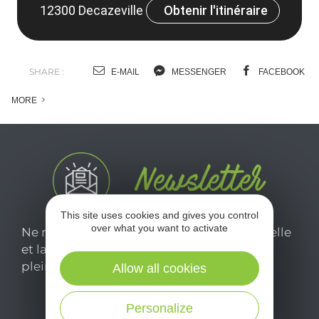
12300 Decazeville
Obtenir l'itinéraire
SHARE :
E-MAIL
MESSENGER
FACEBOOK
MORE
This site uses cookies and gives you control
over what you want to activate
Ne manquez pas notre newsletter mensuelle
et laissez-vous inspirer pour profiter
pleinement de votre séjour en Aveyron.
Allow all cookies
Personalize
Je m'abonne ici