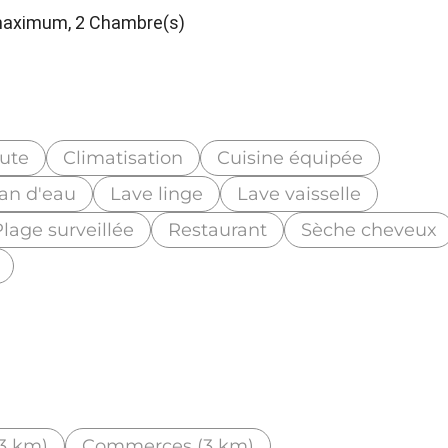
 maximum, 2 Chambre(s)
ute
Climatisation
Cuisine équipée
lan d'eau
Lave linge
Lave vaisselle
lage surveillée
Restaurant
Sèche cheveux
(3 km)
Commerces (3 km)