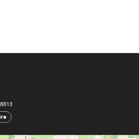
.78813
ire