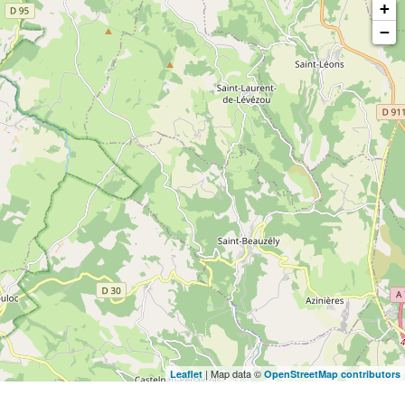
+
−
| Map data ©
Leaflet
OpenStreetMap contributors