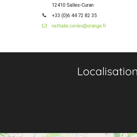
12410 Salles-Curan
+33 (0)6 44 72 82 35
nathalie.cerles@orange.fr
Localisatio