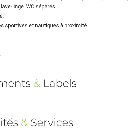
t lave-linge. WC séparés.
é.
ités sportives et nautiques à proximité.
.
ements
&
Labels
ités
&
Services