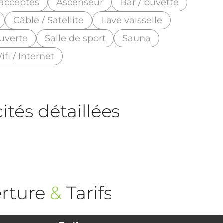
acceptés
Ascenseur
Bar / buvette
Câble / Satellite
Lave vaisselle
uverte
Salle de sport
Sauna
ifi / Internet
tés détaillées
rture
&
Tarifs