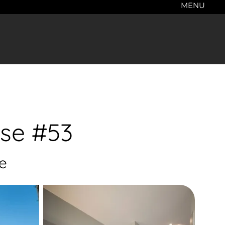
MENU
use #53
e