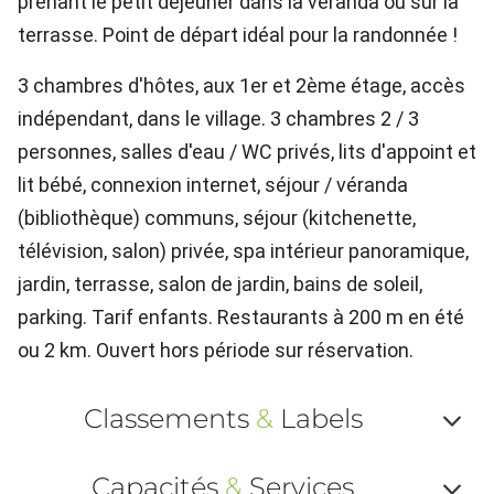
prenant le petit déjeuner dans la véranda ou sur la
terrasse. Point de départ idéal pour la randonnée !
3 chambres d'hôtes, aux 1er et 2ème étage, accès
indépendant, dans le village. 3 chambres 2 / 3
personnes, salles d'eau / WC privés, lits d'appoint et
lit bébé, connexion internet, séjour / véranda
(bibliothèque) communs, séjour (kitchenette,
télévision, salon) privée, spa intérieur panoramique,
jardin, terrasse, salon de jardin, bains de soleil,
parking. Tarif enfants. Restaurants à 200 m en été
ou 2 km. Ouvert hors période sur réservation.
Classements
&
Labels
Af
Capacités
&
Services