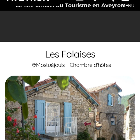
Le site officiel du Tourisme en Aveyron
MENU
Les Falaises
Mostuéjouls
Chambre d'hôtes