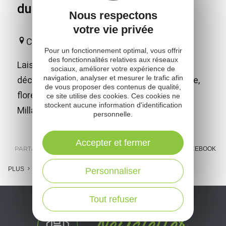
du Viaduc
Nous respectons
votre vie privée
Creissels
Pour un fonctionnement optimal, vous offrir
des fonctionnalités relatives aux réseaux
Laissez-vous guider par votre batelier et
sociaux, améliorer votre expérience de
navigation, analyser et mesurer le trafic afin
découvrez les trésors de notre région : faune,
de vous proposer des contenus de qualité,
flore, géologie, village classé et Viaduc de
ce site utilise des cookies. Ces cookies ne
stockent aucune information d'identification
Millau.
personnelle.
Accepter et fermer
PARTAGER :
E-MAIL
MESSENGER
FACEBOOK
PLUS
Personnaliser
Tout refuser